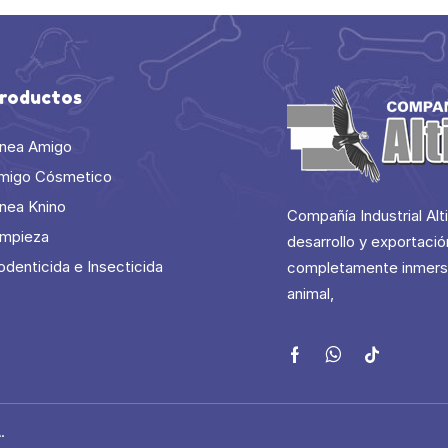
roductos
ínea Amigo
migo Cósmetico
ínea Knino
Compañía Industrial Alt
impieza
desarrollo y exportaci
odenticida e Insecticida
completamente inmerso
animal,
.