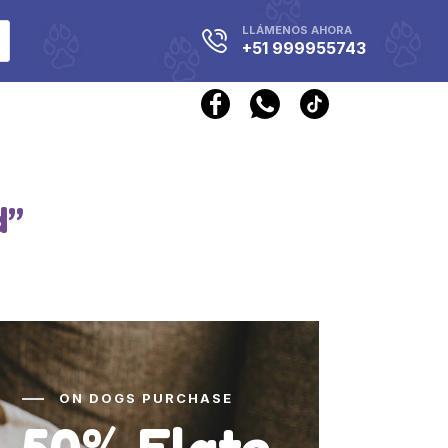
LLÁMENOS AHORA
+51 999955743
d”
ON DOGS PURCHASE
50% Flate