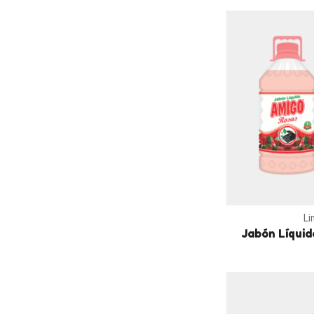
Li
Jabón Líquid