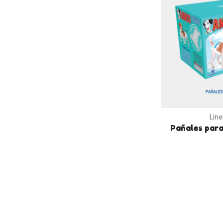
Lín
Pañales par